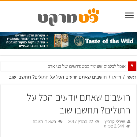
אוכל לכלבים שעומד בסטנדרטים של בני אדם
מים ואוכל לכלבים שאינם חשים בטוב: עשה ואל תעשה
ראשי
/
וידאו
/
חושבים שאתם יודעים הכל על חתולים? תחשבו שוב
כל מה שרציתם לדעת על חטיפים לכלבים ולא היה לכם את מי לשאול
חושבים שאתם יודעים הכל על
DHA – לא רק לתינוקות – גם לגורים
חתולים? תחשבו שוב
עור בריא ופרווה מבריקה
שירלי קרביץ
22 במרץ 2017
השאירו תגובה
2,544 צפיות