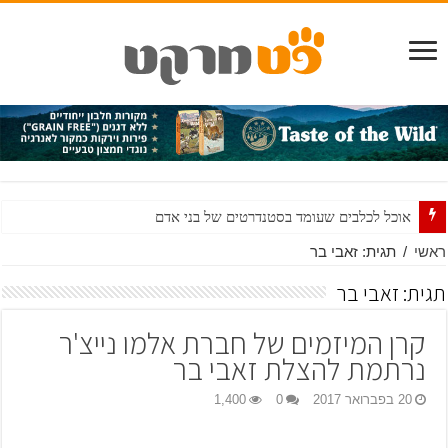
אוכל לכלבים שעומד בסטנדרטים של בני אדם
מים ואוכל לכלבים שאינם חשים בטוב: עשה ואל תעשה
ראשי
/
תגית: זאבי בר
כל מה שרציתם לדעת על חטיפים לכלבים ולא היה לכם את מי לשאול
תגית:
זאבי בר
DHA – לא רק לתינוקות – גם לגורים
קרן המיזמים של חברת אלמו נייצ'ר
עור בריא ופרווה מבריקה
נרתמת להצלת זאבי בר
20 בפברואר 2017
0
1,400