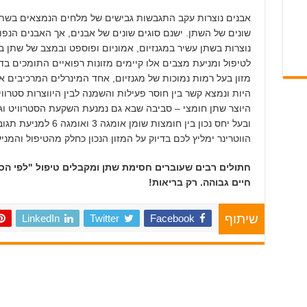
אבנים נוצרות עקב התגבשות גבישים של מלחים הנמצאים בשתן ב
שונים של השתן. ישנם סוגים שונים של אבנים, אך האבנים הנפוצ
נוצרות בשתן עשיר במגנזיום, אמוניום ופוספט ובמצב של שתן בס
לטיפול ומניעת מצבים אלו קיימים מזונות רפואיים התומכים בדי
מזון בעל רמות נמוכות של מגנזיום, אחד המינרלים המרכיבים א
היות ונמצא קשר בין חוסר פעילות והשמנה לבין היווצרות סטרווי
היוצר שתן חומצי – סביבה שבא גם נמנעת השקעת הסטרוויט ו
ובעל יחס נכון בין חומצות שומן אומגה 3 ואומגה 6 למניעת תגובה דלקתית בשלפוחית.
הווטרינר ימליץ לכם בדיוק על המזון הנכון כחלק מהטיפול והמני
חתולים רבים שעוברים חסימת שתן ומקבלים טיפול "לפי הספ
חיים גבוהה. רק בריאות!
LinkedIn
Twitter
Facebook
שיתוף