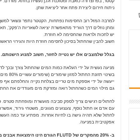
קטטר, בפרוצדורה כואבת ומסוכנת ולכן נעשית בחתול מורדם. 
ניתוח חירום ליצירת פתח אחר ליציאת שתן.
למרבה המזל רוב החסימות נפתחות, הקטטר נתפר ונשאר למשך
ומתן נוזלים דרך הווריד מתאפשרת יציאה לשאריות ה'פקק', תא
יש לחכות ולראות שהחסימה לא חוזרת.
חשוב להבין שהחתול בסיכון לחסימה חוזרת היות והגירוי הראשונ
בגלל שלמצבים אלו יש נטייה לחזור, חשוב למנוע הישנותם.
מניעה נעשית על ידי העלאת כמות המים שהחתול צורך ובכך לד
בשינוי תזונ
ייעשה על ידי אספקת מים טריים בצלחת נקייה והחלפתם אף פע
גם מילוי המים כשהחתול רואה ומזרקת מים מעודדים את החתו
לחתולים רגישים צריך לספק סביבה מועשרת ומופחתת סטרס. ס
עם אדם או חתול נוסף, צעצועים מגוונים, משטחי גירוד, אפשרו
לחתול שלא תהיה גישה בו לחיות אחרות. מפתיע עד כמה העשרת
אפקטיבית במניעה.
ב- 20% מהמקרים של FLUTD הגורם הינו הימצאות אבנים בשלפוחית.