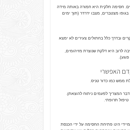
ים. חסימה חלקית היא חמורה באותה מידה
גופו מצטברים, מצבו ידרדר (תוך ימים
של חתול עם FLUTD הוא 4 שנים. ב- 50% מהמקרים ובדרך כלל בחתולים צעירים לא ימצא
ה לרוב היא דלקת שנוצרת מזיהומים,
פוגע).
קדם האפשרי
לת ממש כמו כדור טניס.
 דבר המצריך לפעמים ניתוח להוצאתן.
טיפול תרופתי.
מיידי הינו פתיחת החסימה על ידי הכנסת