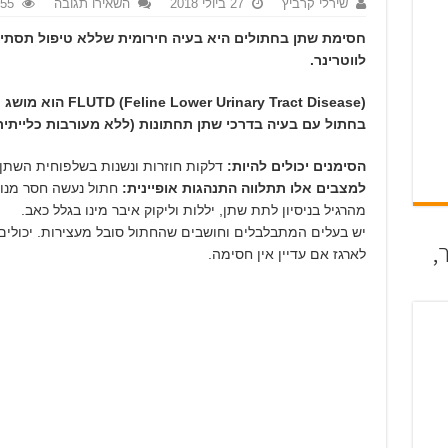
שירלי קרביץ
27 ביולי 2018
השאירו תגובה
1,155
חסימת שתן בחתולים היא בעיה חירומית שללא טיפול תסתיים
לווטרינר.
(inary Tract Disease
בחתול עם בעיה בדרכי שתן תחתונות (ללא מעורבות כלייתית)
הסימנים יכולים להיות:
דלקות חוזרות ונשנות בשלפוחית השתן,
למצבים אלו תתלווה התנהגות אופיינית:
חתול נעשה חסר מנוחה
מהרגיל בניסיון לתת שתן, יללות וליקוק איבר מינו בגלל כאב.
יש בעלים המתבלבלים וחושבים שהחתול סובל מעצירות. יכולים
,
לארגז אם עדיין אין חסימה.