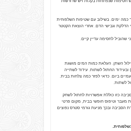
יש חסימות שנפתחות בקלות ויש שדורשות
 כמה ימים. בשילוב עם שטיפות השלפוחית
י הדלקת וגבישי הדם. אחרי הוצאת הקטטר
י שהוביל לחסימה עדיין קיים.
ילול השתן. העלאת כמות המים מושגת
ת החתול למזון שימורים (שימורים עשויים 80% מים) ובעידוד החתול לשתות. עידוד לשתייה
מיים ביום. כדאי לפזר כמה צלחות בבית.
ל לשתות.
ביבה כזו כוללת אפשרויות לחתול לשחק
ת מעבר וטיפוס חופשי בבית, מקום פרטי
 הסביבה ובכך מניעת גורמי סטרס נפוצים