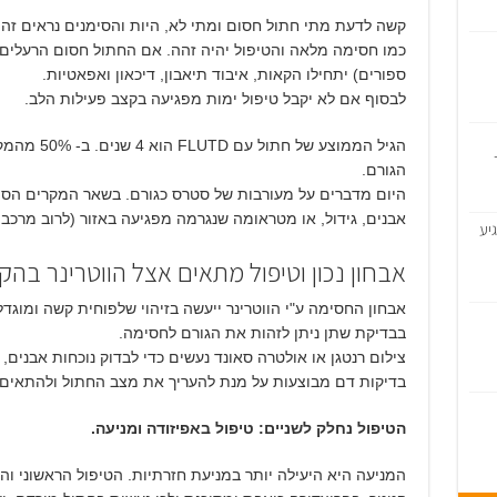
קשה לדעת מתי חתול חסום ומתי לא, היות והסימנים נראים זה
כמו חסימה מלאה והטיפול יהיה זהה. אם החתול חסום הרעלים ב
ספורים) יתחילו הקאות, איבוד תיאבון, דיכאון ואפאטיות.
לבסוף אם לא יקבל טיפול ימות מפגיעה בקצב פעילות הלב.
הגיל הממוצע 
הגורם.
היום מדברים על מעורבות של סטרס כגורם. בשאר המקרים הסיב
אבנים, גידול, או מטראומה שנגרמה מפגיעה באזור (לרוב מרכב 
יע
אבחון נכון וטיפול מתאים אצל הווטרינר בה
אבחון החסימה ע"י הווטרינר ייעשה בזיהוי שלפוחית קשה ומוגד
בבדיקת שתן ניתן לזהות את הגורם לחסימה.
צילום רנטגן או אולטרה סאונד נעשים כדי לבדוק נוכחות אבנים,
בדיקות דם מבוצעות על מנת להעריך את מצב החתול ולהתאים 
הטיפול נחלק לשניים: טיפול באפיזודה ומניעה.
המניעה היא היעילה יותר במניעת חזרתיות. הטיפול הראשוני וה