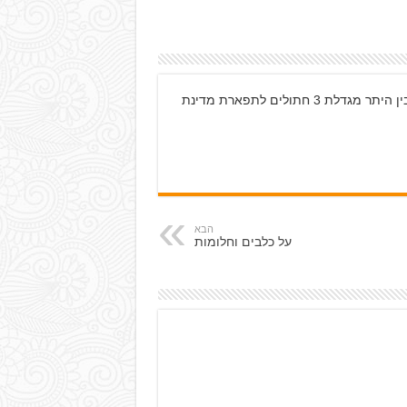
שירלי כותבת ועורכת עבור מגזין פט-מרקט. בין היתר מגדלת 3 חתולים לתפארת מדינת
הבא
על כלבים וחלומות